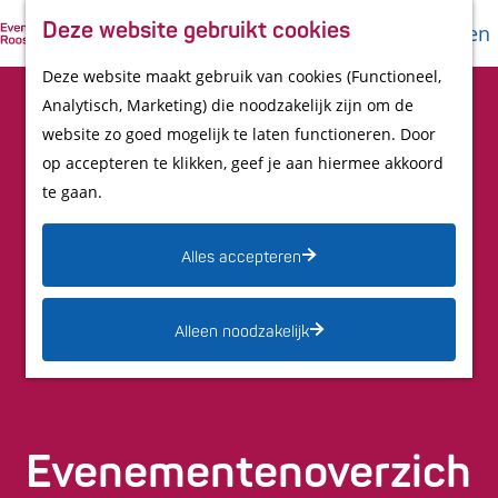
Promotie
Z
Deze website gebruikt cookies
Evenement vermelden
M
K
o
G
in UITagenda
Deze website maakt gebruik van cookies (Functioneel,
e
a
e
a
Outdoor Media
Analytisch, Marketing) die noodzakelijk zijn om de
n
a
k
n
website zo goed mogelijk te laten functioneren. Door
u
r
e
a
op accepteren te klikken, geef je aan hiermee akkoord
Contact
t
n
a
te gaan.
r
d
Alles accepteren
e
h
Alleen noodzakelijk
o
m
e
Evenementenoverzich
p
a