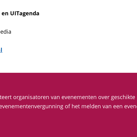
a en UITagenda
Media
l
iteert organisatoren van evenementen over geschikt
evenementenvergunning of het melden van een evenem