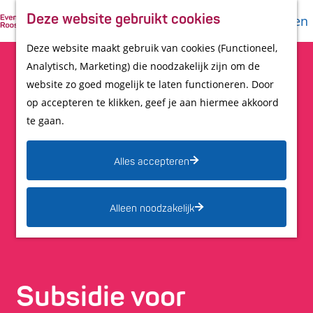
Promotie
Z
Deze website gebruikt cookies
Evenement vermelden
M
K
o
G
in UITagenda
Deze website maakt gebruik van cookies (Functioneel,
e
a
e
a
Outdoor Media
Analytisch, Marketing) die noodzakelijk zijn om de
n
a
k
n
website zo goed mogelijk te laten functioneren. Door
u
r
e
a
op accepteren te klikken, geef je aan hiermee akkoord
Contact
t
n
a
te gaan.
r
d
Alles accepteren
e
h
Alleen noodzakelijk
o
m
e
Subsidie voor
p
a