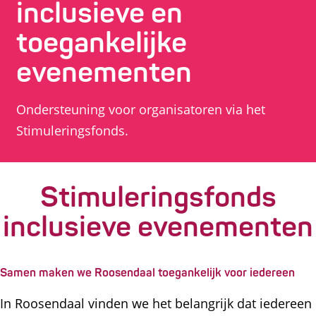
inclusieve en
g
toegankelijke
e
evenementen
Ondersteuning voor organisatoren via het
Stimuleringsfonds.
Stimuleringsfonds
inclusieve evenementen
Samen maken we Roosendaal toegankelijk voor iedereen
In Roosendaal vinden we het belangrijk dat iedereen