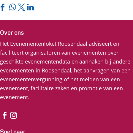
f
D
D
D
D
b
e
e
e
e
e
e
e
e
e
Over ons
e
l
l
l
l
Het Evenementenloket Roosendaal adviseert en
l
d
d
d
d
faciliteert organisatoren van evenementen over
d
e
e
e
e
geschikte evenementendata en aanhaken bij andere
i
z
z
z
z
evenementen in Roosendaal, het aanvragen van een
n
e
e
e
e
evenementenvergunning of het melden van een
g
p
p
p
p
evenement, facilitaire zaken en promotie van een
H
a
a
a
a
evenement.
e
g
g
g
g
e
i
i
i
i
r
n
n
n
n
F
I
l
a
a
a
a
a
n
Snel naar