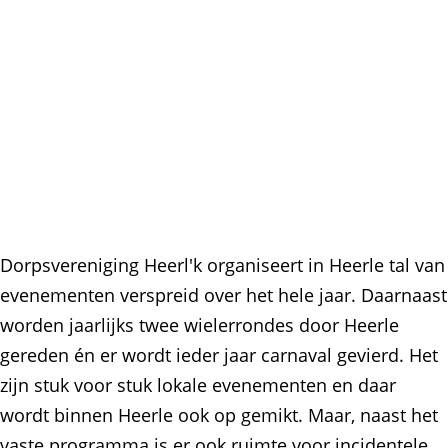
a
r
s
g
p
k
e
s
e
k
r
e
n
r
H
n
e
H
e
e
r
Dorpsvereniging Heerl'k organiseert in Heerle tal van
e
l
evenementen verspreid over het hele jaar. Daarnaast
r
e
worden jaarlijks twee wielerrondes door Heerle
l
gereden én er wordt ieder jaar carnaval gevierd. Het
e
zijn stuk voor stuk lokale evenementen en daar
wordt binnen Heerle ook op gemikt. Maar, naast het
vaste programma is er ook ruimte voor incidentele