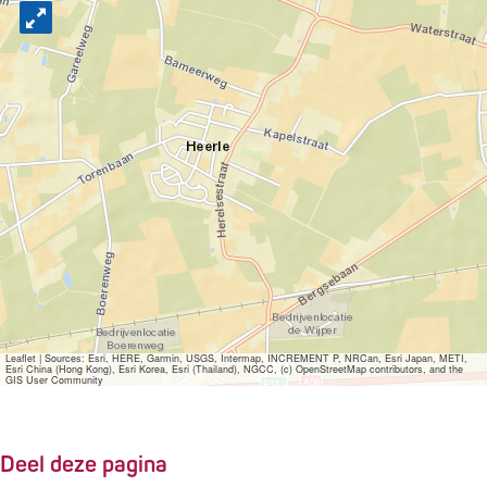
p
u
p
m
e
t
v
e
r
g
r
Leaflet
|
Sources: Esri, HERE, Garmin, USGS, Intermap, INCREMENT P, NRCan, Esri Japan, METI,
Esri China (Hong Kong), Esri Korea, Esri (Thailand), NGCC, (c) OpenStreetMap contributors, and the
GIS User Community
o
t
e
Deel deze pagina
a